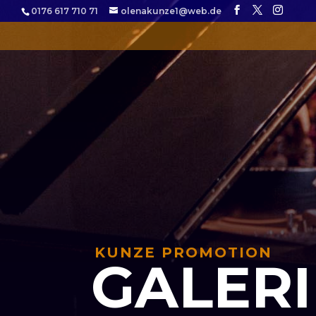
0176 617 710 71
olenakunze1@web.de
KUNZE PROMOTION
GALERI