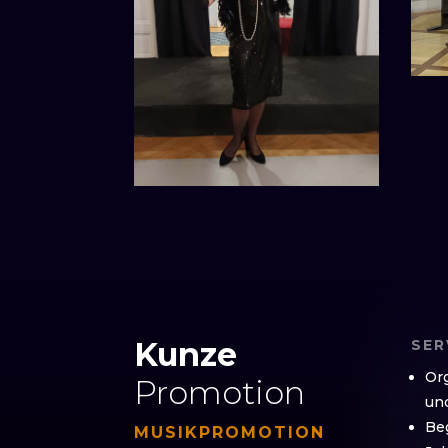
Kunze
SER
Or
Promotion
und
Beg
MUSIK­PROMOTION