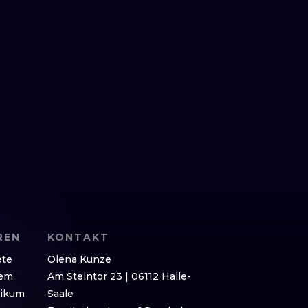
REN
KONTAKT
ete
Olena Kunze
nem
Am Steintor 23 | 06112 Halle-
likum
Saale